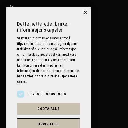
>
Ål
×
>
Nesbyen
Dette nettstedet bruker
informasjonskapsler
>
Lillehammer
Vi bruker informasjonskapsler for å
tilpasse innhold, annonser og analysere
Følg oss på sosiale medier
trafikken vår. Vi deler også informasjon
om din bruk av nettstedet vårt med våre
annonserings- og analysepartnere som
kan kombinere den med annen
informasjon du har gitt dem eller som de
har samlet inn fra din bruk av tjenestene
deres.
STRENGT NØDVENDIG
GODTA ALLE
BILPLANETEN AS 2026. ALL RIGHTS RESERVED.
POWERED BY EMPORI CMS
AVVIS ALLE