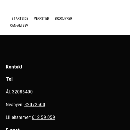
Nyheter
STARTSIDE
VERKSTED
BROSJYRER
CAN-AM SSV
Kontakt
Tel
Ål:
32086400
Nesbyen:
32072500
Lillehammer:
612 59 059