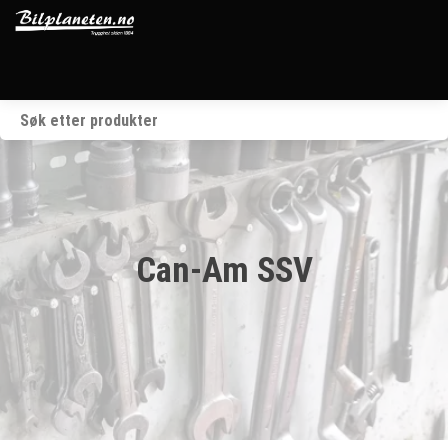
Startside
Kjøretøy
Våre merker
Can-Am SSV
BRP
Verksted
Om oss
Kontakt