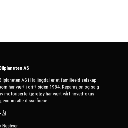
Bilplaneten AS
Bilplaneten AS i Hallingdal er et familieeid selskap
som har vært i drift siden 1984. Reparasjon og salg
av motoriserte kjøretøy har vært vårt hovedfokus
gjennom alle disse årene.
>
Ål
>
Nesbyen