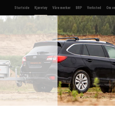
Startside
Kjøretøy
Våre merker
BRP
Verksted
Om o