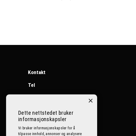
Kontakt
Tel
Ål:
32086400
×
Nesbyen:
32072500
Dette nettstedet bruker
informasjonskapsler
Lillehammer:
612 59 059
Vi bruker informasjonskapsler for å
tilpasse innhold, annonser og analysere