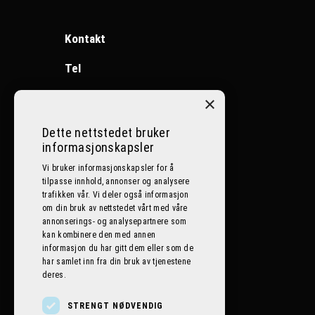
Kontakt
Tel
Ål:
32086400
×
Nesbyen:
32072500
Dette nettstedet bruker
informasjonskapsler
Lillehammer:
612 59 059
Vi bruker informasjonskapsler for å
tilpasse innhold, annonser og analysere
E-post
trafikken vår. Vi deler også informasjon
om din bruk av nettstedet vårt med våre
post@bilplaneten.no
annonserings- og analysepartnere som
kan kombinere den med annen
informasjon du har gitt dem eller som de
har samlet inn fra din bruk av tjenestene
deres.
STRENGT NØDVENDIG