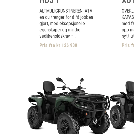
HD5 T
XU 
ALTMULIGKUNSTNEREN. ATV-
OVERL
en du trenger for å få jobben
KAPAS
gjort, med eksepsjonelle
med fa
egenskaper og mindre
opp me
vedlikeholdskrav – ...
nytt u
Pris fra kr 126 900
Pris f