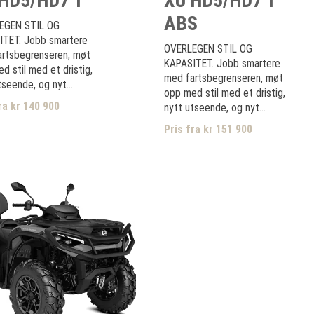
HD5/HD7 T
XU HD5/HD7 T
ABS
EGEN STIL OG
ITET. Jobb smartere
OVERLEGEN STIL OG
rtsbegrenseren, møt
KAPASITET. Jobb smartere
d stil med et dristig,
med fartsbegrenseren, møt
tseende, og nyt...
opp med stil med et dristig,
ra kr 140 900
nytt utseende, og nyt...
Pris fra kr 151 900