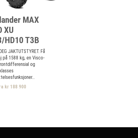
lander MAX
O XU
8/HD10 T3B
 DEG JAKTUTSTYRET. Få
sj på 1588 kg, en Visco-
rontdifferensial og
klasses
telsesfunksjoner...
ra kr 188 900