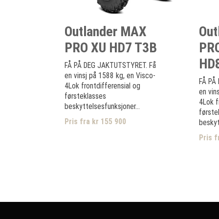
Outlander MAX
Out
PRO XU HD7 T3B
PR
HD
FÅ PÅ DEG JAKTUTSTYRET. Få
en vinsj på 1588 kg, en Visco-
FÅ PÅ
4Lok frontdifferensial og
en vin
førsteklasses
4Lok f
beskyttelsesfunksjoner...
første
Pris fra kr 155 900
beskyt
Pris f