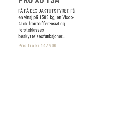
PRO XU T3A
FÅ PÅ DEG JAKTUTSTYRET. Få
en vinsj på 1588 kg, en Visco-
4Lok frontdifferensial og
førsteklasses
beskyttelsesfunksjoner...
Pris fra kr 147 900