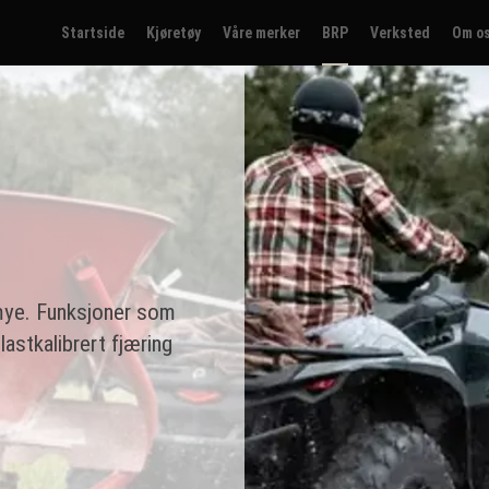
Startside
Kjøretøy
Våre merker
BRP
Verksted
Om o
 mye. Funksjoner som
astkalibrert fjæring
.