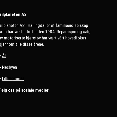
Bilplaneten AS
Bilplaneten AS i Hallingdal er et familieeid selskap
som har vært i drift siden 1984. Reparasjon og salg
av motoriserte kjøretøy har vært vårt hovedfokus
gjennom alle disse årene.
>
Ål
>
Nesbyen
>
Lillehammer
Følg oss på sosiale medier