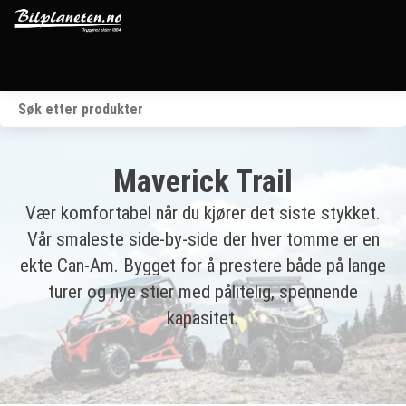
Startside
Kjøretøy
Maverick Trail
Våre merker
Vær komfortabel når du kjører det siste stykket.
Vår smaleste side-by-side der hver tomme er en
BRP
ekte Can-Am. Bygget for å prestere både på lange
turer og nye stier med pålitelig, spennende
Verksted
kapasitet.
Om oss
Kontakt