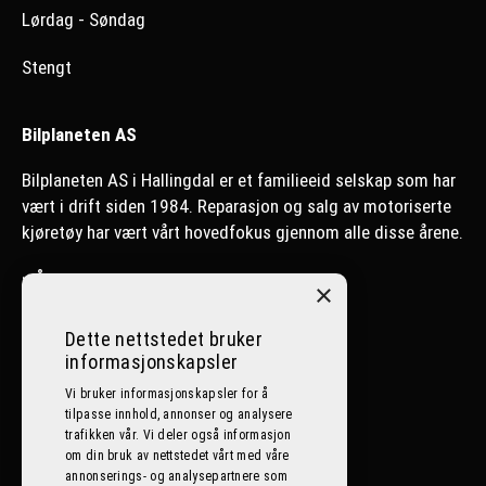
Lørdag - Søndag
Stengt
Bilplaneten AS
Bilplaneten AS i Hallingdal er et familieeid selskap som har
vært i drift siden 1984. Reparasjon og salg av motoriserte
kjøretøy har vært vårt hovedfokus gjennom alle disse årene.
>
Ål
×
>
Nesbyen
Dette nettstedet bruker
informasjonskapsler
>
Lillehammer
Vi bruker informasjonskapsler for å
tilpasse innhold, annonser og analysere
Følg oss på sosiale medier
trafikken vår. Vi deler også informasjon
om din bruk av nettstedet vårt med våre
annonserings- og analysepartnere som