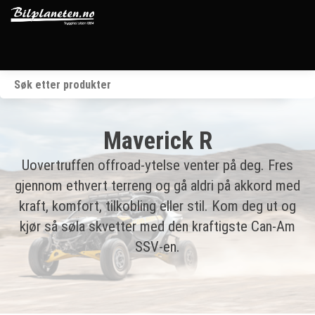
Startside
Kjøretøy
Maverick R
Våre merker
Uovertruffen offroad-ytelse venter på deg. Fres
gjennom ethvert terreng og gå aldri på akkord med
BRP
kraft, komfort, tilkobling eller stil. Kom deg ut og
kjør så søla skvetter med den kraftigste Can-Am
Verksted
SSV-en.
Om oss
Kontakt