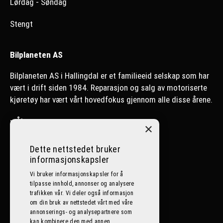
Lørdag - Søndag
Stengt
Bilplaneten AS
Bilplaneten AS i Hallingdal er et familieeid selskap som har
vært i drift siden 1984. Reparasjon og salg av motoriserte
kjøretøy har vært vårt hovedfokus gjennom alle disse årene.
>
Ål
×
>
Nesbyen
Dette nettstedet bruker
informasjonskapsler
>
Lillehammer
Vi bruker informasjonskapsler for å
tilpasse innhold, annonser og analysere
Følg oss på sosiale medier
trafikken vår. Vi deler også informasjon
om din bruk av nettstedet vårt med våre
annonserings- og analysepartnere som
kan kombinere den med annen